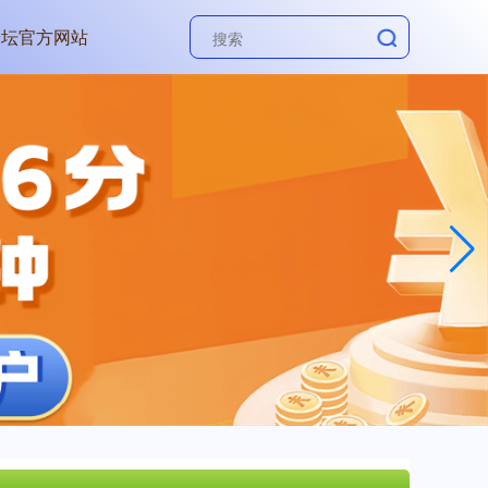
论坛官方网站