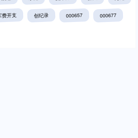
军费开支
创纪录
000657
000677