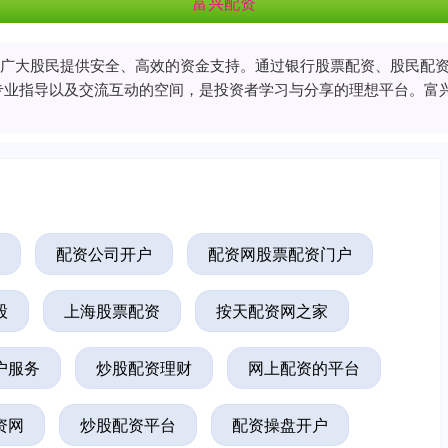
富兴配资
广大股民提供安全、高效的资金支持。通过银行股票配资、股民配
专业指导以及交流互动的空间，是投资者学习与分享的理想平台。富
配资公司开户
配资网股票配资门户
股
上海股票配资
按天配资网之家
户服务
炒股配资理财
网上配资的平台
资网
炒股配资平台
配资操盘开户