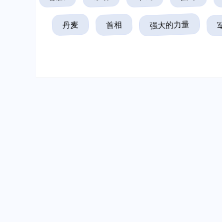
丹麦
首相
强大的力量